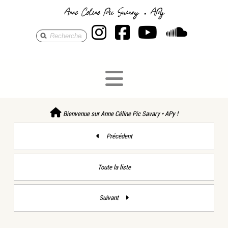
Anne Céline Pic S
Anne Céline Pi
Anne Célin
Anne 
Bienvenue sur Anne Céline Pic Savary • APy !
Précédent
Toute la liste
Suivant