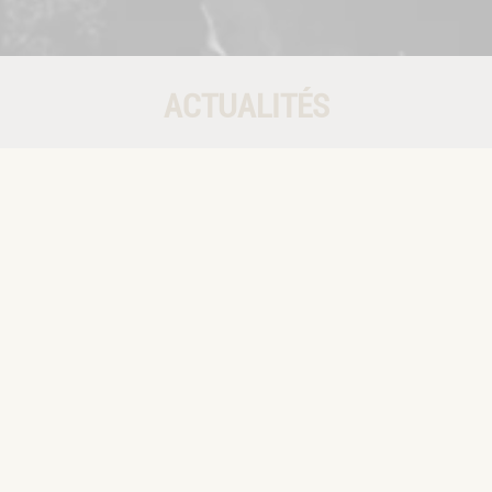
ACTUALITÉS
UN TOUR AVEC GOLDMAN - COGOLIN 
le
08-08-2026
Chant Live | Danse
”Un tour avec Goldman”, les plus grands succès de Jean Jacques Goldman.
Un spectacle de la Compagnie Lelli Fabre production
Lieu : Place Victor Hugo - 83310-COGOLIN
Date : le samedi 8 août 2026 - 21h00