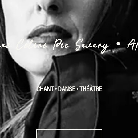
nne Céline Pic Savary • A
CHANT • DANSE • THÉÂTRE